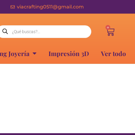
viacrafting0511@gmail.com
0
ng Joyería
Impresión 3D
Ver todo