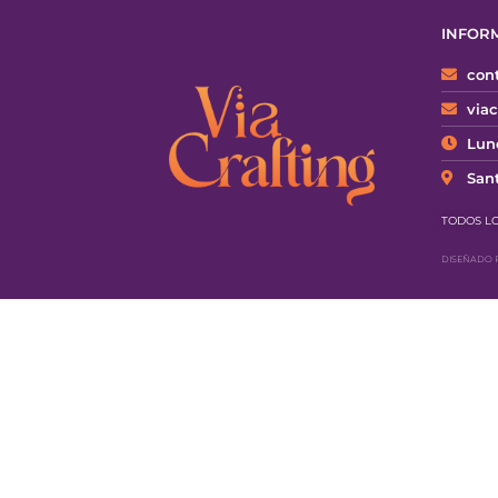
INFOR
cont
via
Lune
Sant
TODOS L
DISEÑADO 