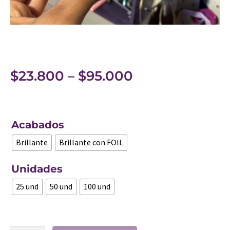
$
23.800
–
$
95.000
Acabados
Brillante
Brillante con FOIL
Unidades
25 und
50 und
100 und