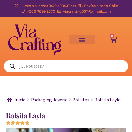
Lunes a Viernes 9:00 a 18:00 hrs
Envíos a todo Chile
+56 9 7899 2570
viacrafting0511@gmail.com
0
Inicio
Packaging Joyería
Bolsitas
Bolsita Layla
Bolsita Layla




