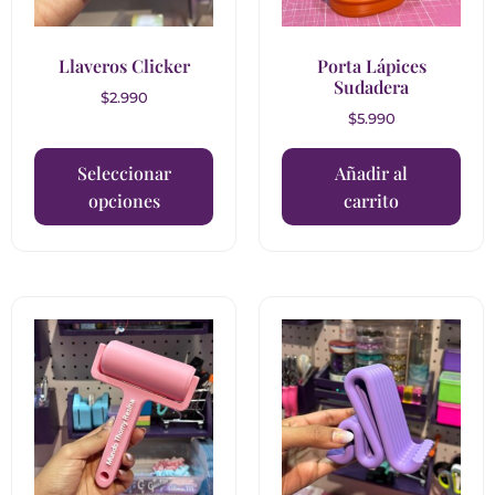
Llaveros Clicker
Porta Lápices
Sudadera
$
2.990
$
5.990
Seleccionar
Añadir al
opciones
carrito