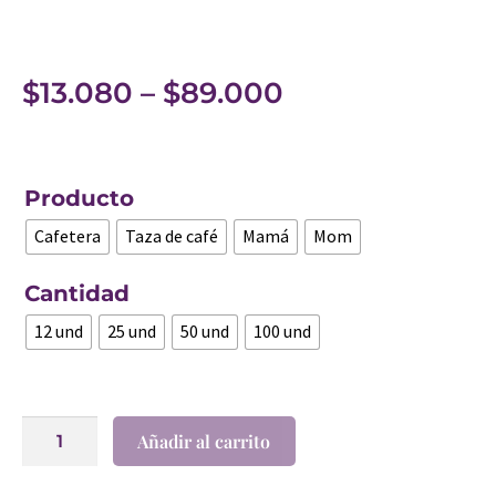
$
13.080
–
$
89.000
Producto
Cafetera
Taza de café
Mamá
Mom
Cantidad
12 und
25 und
50 und
100 und
Añadir al carrito