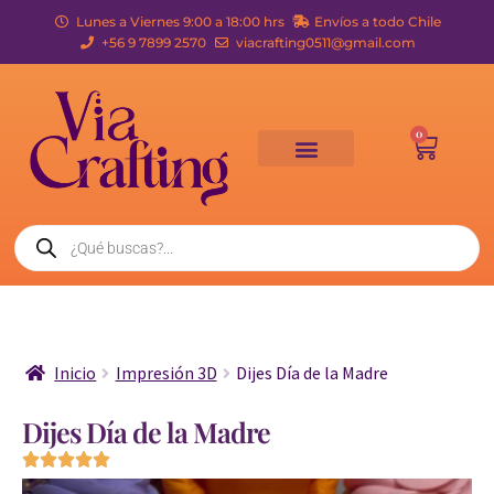
Lunes a Viernes 9:00 a 18:00 hrs
Envíos a todo Chile
+56 9 7899 2570
viacrafting0511@gmail.com
0
Inicio
Impresión 3D
Dijes Día de la Madre
Dijes Día de la Madre




