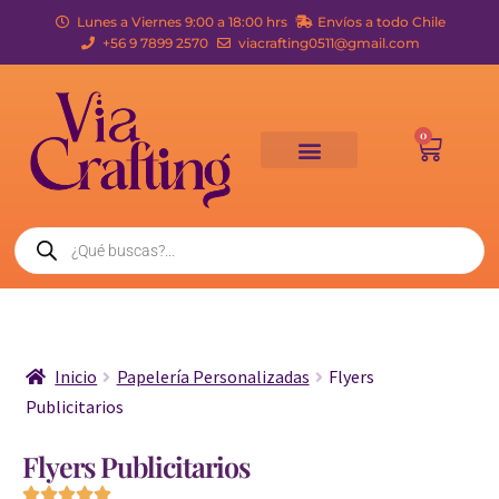
Lunes a Viernes 9:00 a 18:00 hrs
Envíos a todo Chile
+56 9 7899 2570
viacrafting0511@gmail.com
0
Inicio
Papelería Personalizadas
Flyers
Publicitarios
Flyers Publicitarios




