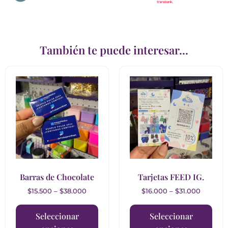
También te puede interesar...
Barras de Chocolate
Tarjetas FEED IG.
$
15.500
–
$
38.000
$
16.000
–
$
31.000
Seleccionar
Seleccionar