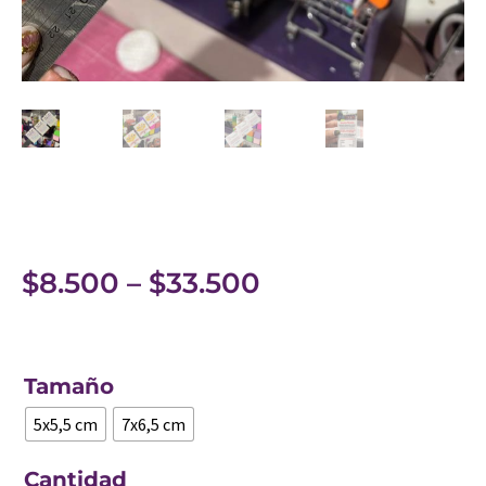
$
8.500
–
$
33.500
Tamaño
5x5,5 cm
7x6,5 cm
Cantidad