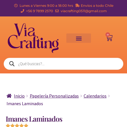
Lunes a Viernes 9:00 a 18:00 hrs
Envíos a todo Chile
+56 9 7899 2570
viacrafting0511@gmail.com
0
Inicio
Papelería Personalizadas
Calendarios
Imanes Laminados
Imanes Laminados




