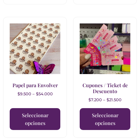
Papel para Envolver
Cupones / Ticket de
Descuento
$
9.500
–
$
54.000
$
7.200
–
$
21.500
Seleccionar
Seleccionar
opciones
opciones