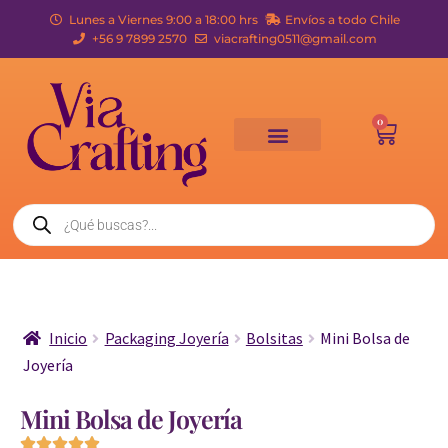
Lunes a Viernes 9:00 a 18:00 hrs
Envíos a todo Chile
+56 9 7899 2570
viacrafting0511@gmail.com
0
Inicio
Packaging Joyería
Bolsitas
Mini Bolsa de
Joyería
Mini Bolsa de Joyería




