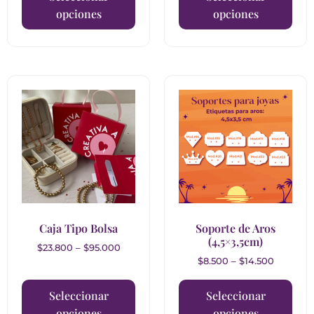
opciones
opciones
Caja Tipo Bolsa
Soporte de Aros
(4,5×3,5cm)
$
23.800
–
$
95.000
$
8.500
–
$
14.500
Seleccionar
Seleccionar
opciones
opciones