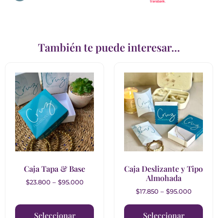
También te puede interesar...
Caja Tapa & Base
Caja Deslizante y Tipo
Almohada
$
23.800
–
$
95.000
$
17.850
–
$
95.000
Seleccionar
Seleccionar