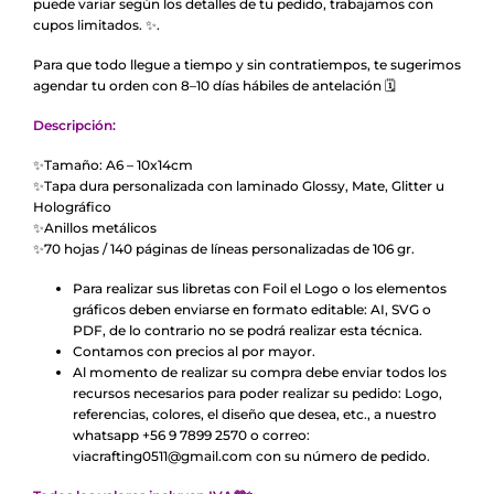
puede variar según los detalles de tu pedido, trabajamos con
cupos limitados. ✨.
Para que todo llegue a tiempo y sin contratiempos, te sugerimos
agendar tu orden con 8–10 días hábiles de antelación 🗓️
Descripción:
✨Tamaño: A6 – 10x14cm
✨Tapa dura personalizada con laminado Glossy, Mate, Glitter u
Holográfico
✨Anillos metálicos
✨70 hojas / 140 páginas de líneas personalizadas de 106 gr.
Para realizar sus libretas con Foil el Logo o los elementos
gráficos deben enviarse en formato editable: AI, SVG o
PDF, de lo contrario no se podrá realizar esta técnica.
Contamos con precios al por mayor.
Al momento de realizar su compra debe enviar todos los
recursos necesarios para poder realizar su pedido: Logo,
referencias, colores, el diseño que desea, etc., a nuestro
whatsapp +56 9 7899 2570 o correo:
viacrafting0511@gmail.com con su número de pedido.