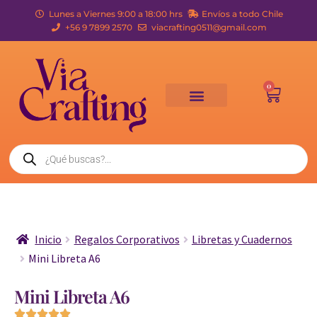
Lunes a Viernes 9:00 a 18:00 hrs
Envíos a todo Chile
+56 9 7899 2570
viacrafting0511@gmail.com
0
Inicio
Regalos Corporativos
Libretas y Cuadernos
Mini Libreta A6
Mini Libreta A6




