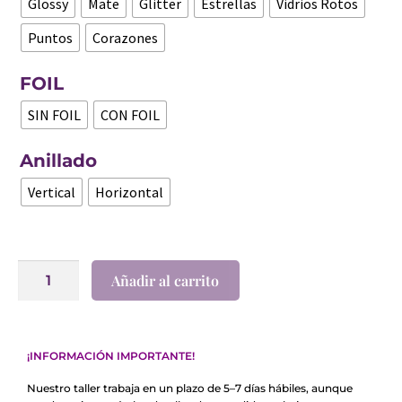
Glossy
Mate
Glitter
Estrellas
Vidrios Rotos
Puntos
Corazones
FOIL
SIN FOIL
CON FOIL
Anillado
Vertical
Horizontal
Añadir al carrito
¡INFORMACIÓN IMPORTANTE!
Nuestro taller trabaja en un plazo de 5–7 días hábiles, aunque