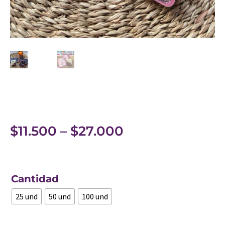
$
11.500
–
$
27.000
Cantidad
25 und
50 und
100 und