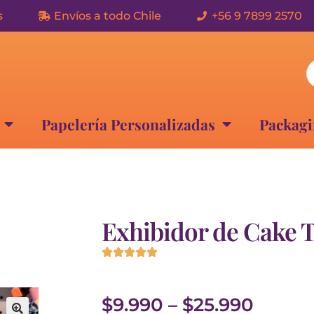
s
Envíos a todo Chile
+56 9 7899 2570
Papelería Personalizadas
Packagi
Exhibidor de Cake 





$
9.990
–
$
25.990