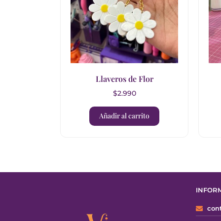
Llaveros de Flor
$
2.990
Añadir al carrito
INFOR
cont