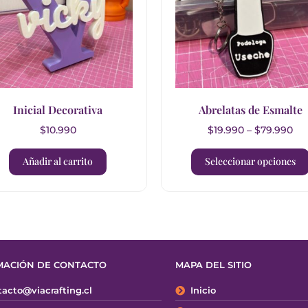
Inicial Decorativa
Abrelatas de Esmalte
$
10.990
$
19.990
–
$
79.990
Añadir al carrito
Seleccionar opciones
MACIÓN DE CONTACTO
MAPA DEL SITIO
acto@viacrafting.cl
Inicio