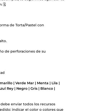
 🗓️
orma de Torta/Pastel con
lto.
ño de perforaciones de su
dad
marillo | Verde Mar | Menta | Lila |
ul Rey | Negro | Gris | Blanco |
debe enviar todos los recursos
edido: indicar el color o colores que