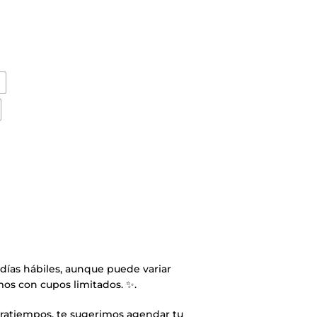
s
 días hábiles, aunque puede variar
mos con cupos limitados. ✨.
tratiempos, te sugerimos agendar tu