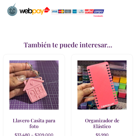
También te puede interesar...
Llavero Casita para
Organizador de
foto
Elástico
$
33.480
–
$
209.000
$
5.990