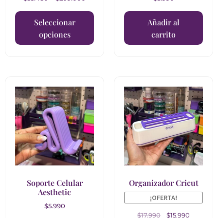
Seleccionar
Añadir al
opciones
carrito
Soporte Celular
Organizador Cricut
Aesthetic
¡OFERTA!
$
5.990
$
17.990
$
15.990