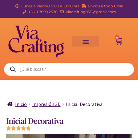
Lunes a Viernes 9:00 a 18:00 hrs
Envíos a todo Chile
+56 9 7899 2570
viacrafting0511@gmail.com
0
Inicio
Impresión 3D
Inicial Decorativa
Inicial Decorativa




