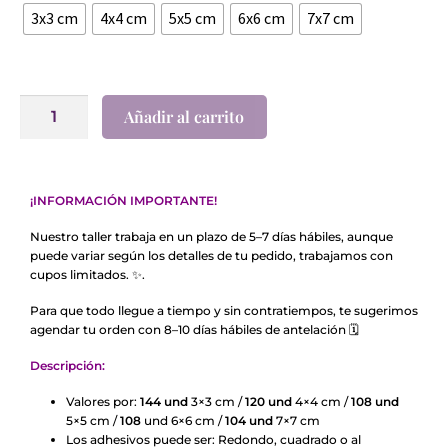
3x3 cm
4x4 cm
5x5 cm
6x6 cm
7x7 cm
Añadir al carrito
¡INFORMACIÓN IMPORTANTE!
Nuestro taller trabaja en un plazo de 5–7 días hábiles, aunque
puede variar según los detalles de tu pedido, trabajamos con
cupos limitados.
✨
.
Para que todo llegue a tiempo y sin contratiempos, te sugerimos
agendar tu orden con 8–10 días hábiles de antelación
🗓️
Descripción:
Valores por:
144 und
3×3 cm /
120 und
4×4 cm /
108 und
5×5 cm /
108
und 6×6 cm /
104 und
7×7 cm
Los adhesivos puede ser: Redondo, cuadrado o al