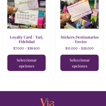
Loyalty Card / Tarj.
Stickers Destinatarios
Fidelidad
/ Envíos
$
7.000
–
$
38.600
$
10.000
–
$
28.000
Seleccionar
Seleccionar
opciones
opciones