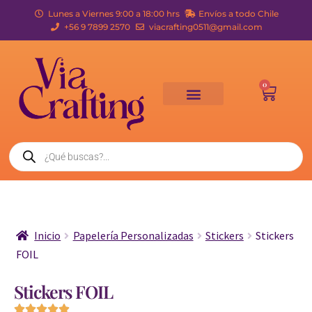
Lunes a Viernes 9:00 a 18:00 hrs
Envíos a todo Chile
+56 9 7899 2570
viacrafting0511@gmail.com
0
Inicio
Papelería Personalizadas
Stickers
Stickers
FOIL
Stickers FOIL




