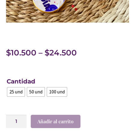
$
10.500
–
$
24.500
Cantidad
25 und
50 und
100 und
Añadir al carrito