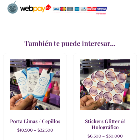
También te puede interesar...
Porta Limas / Cepillos
Stickers Glitter &
Holográfico
$
10.500
–
$
32.500
$
6.500
–
$
30.000