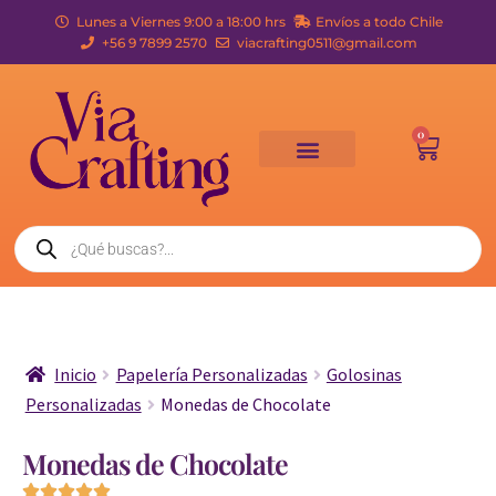
Lunes a Viernes 9:00 a 18:00 hrs
Envíos a todo Chile
+56 9 7899 2570
viacrafting0511@gmail.com
0
Inicio
Papelería Personalizadas
Golosinas
Personalizadas
Monedas de Chocolate
Monedas de Chocolate




