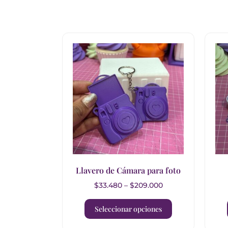
Llavero de Cámara para foto
$
33.480
–
$
209.000
Seleccionar opciones