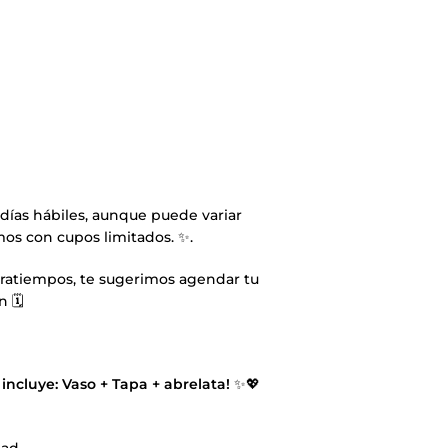
 días hábiles, aunque puede variar
mos con cupos limitados. ✨.
tratiempos, te sugerimos agendar tu
 🗓️
 incluye: Vaso + Tapa + abrelata!
✨💖